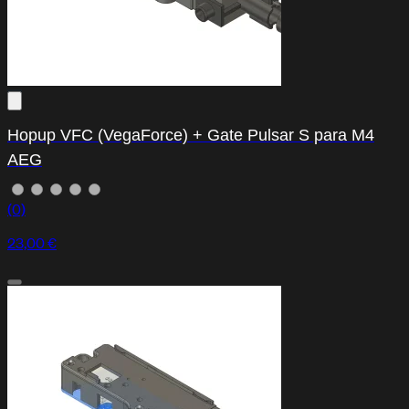
Hopup VFC (VegaForce) + Gate Pulsar S para M4
AEG
(0)
23,00 €