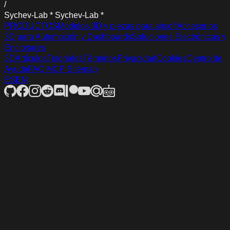
/
S
y
c
h
e
v
-
L
a
b
*
S
y
c
h
e
v
-
L
a
b
*
PRODUCTOS
Modelos 3D y piezas para airsoft
Accesorios
3D para Automoción y Dashboards
Soluciones Electrónicas y
Enclosures
3D
Artículos
Tutoriales
Términos
Privacidad
Cookies
Centro de
Ayuda
FAQ
MCP
Sitemap
ES
EN