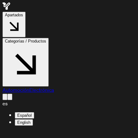
Apartados
Categorías / Productos
Automoción
Electrónica
es
Español
English