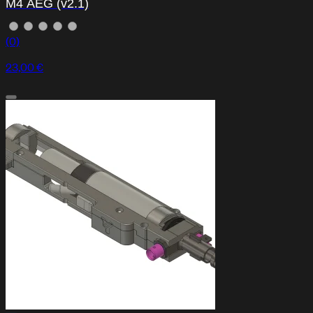
M4 AEG (v2.1)
(0)
23,00 €