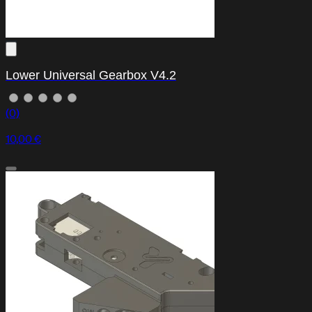
HPA KIT CONFIGURATOR
Lower Universal Gearbox V4.2
(0)
10,00 €