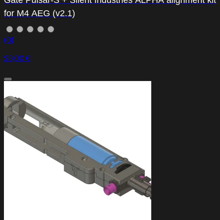
Gate Pulsar-S + Silent Industries ALPHA alignment kit
for M4 AEG (v2.1)
(0)
23,00 €