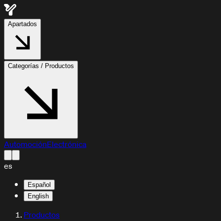
Apartados
Categorías / Productos
Automoción
Electrónica
es
Español
English
Productos