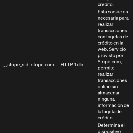
crédito.
Esta cookie es
necesaria para
realizar
transacciones
HPA KIT CONFIGURATOR
con tarjetas de
crédito en la
web. Servicio
provisto por
Stripe.com,
__stripe_sid
stripe.com
HTTP
1 día
permite
realizar
transacciones
online sin
almacenar
ninguna
información de
la tarjeta de
crédito.
Determina el
dispositivo