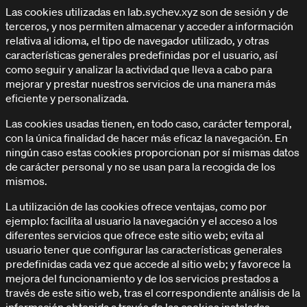
Las cookies utilizadas en lab.sychev.xyz son de sesión y de
terceros, y nos permiten almacenar y acceder a información
relativa al idioma, el tipo de navegador utilizado, y otras
características generales predefinidas por el usuario, así
como seguir y analizar la actividad que lleva a cabo para
mejorar y prestar nuestros servicios de una manera más
eficiente y personalizada.
FAQ
Las cookies usadas tienen, en todo caso, carácter temporal,
Preguntas frecuentes
con la única finalidad de hacer más eficaz la navegación. En
ningún caso estas cookies proporcionan por sí mismas datos
de carácter personal y no se usan para la recogida de los
mismos.
La utilización de las cookies ofrece ventajas, como por
ejemplo: facilita al usuario la navegación y el acceso a los
diferentes servicios que ofrece este sitio web; evita al
usuario tener que configurar las características generales
predefinidas cada vez que accede al sitio web; y favorece la
mejora del funcionamiento y de los servicios prestados a
través de este sitio web, tras el correspondiente análisis de la
información obtenida a través de las cookies instaladas.