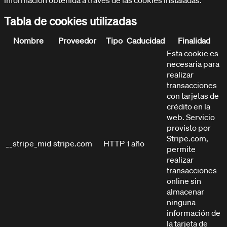
Tabla de cookies utilizadas
Nombre
Proveedor
Tipo
Caducidad
Finalidad
Esta cookie es
necesaria para
realizar
transacciones
con tarjetas de
Centro de Ayuda
crédito en la
Soporte y asistencia
web. Servicio
provisto por
Stripe.com,
__stripe_mid
stripe.com
HTTP
1 año
permite
realizar
transacciones
online sin
almacenar
ninguna
información de
la tarjeta de