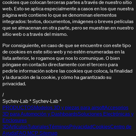
cookies que colocan terceras partes a través de nuestro sitio
web. Esto se aplica especialmente a casos en los que nuestra
página web contiene lo que se denominan elementos
integrados: textos, documentos, imágenes o breves películas
que se almacenan en otra parte, pero se muestran en nuestro
sitio web o a través del mismo.
Por consiguiente, en caso de que se encuentre con este tipo
de cookies en este sitio web y no estén enumeradas en la
lista anterior, le rogamos que nos lo comunique. O bien
póngase en contacto directamente con el tercero para
pedirle información sobre las cookies que coloca, la finalidad
y la duración de la cookie, y cómo ha garantizado su
privacidad.
/
S
y
c
h
e
v
-
L
a
b
*
S
y
c
h
e
v
-
L
a
b
*
PRODUCTOS
Modelos 3D y piezas para airsoft
Accesorios
3D para Automoción y Dashboards
Soluciones Electrónicas y
Enclosures
3D
Artículos
Tutoriales
Términos
Privacidad
Cookies
Centro de
Ayuda
FAQ
MCP
Sitemap