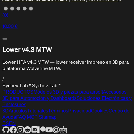
(0)
10,00 €
Lower v4.3 MTW
Centro de Ayuda
Lower HPA v4.3 MTW — lower receiver impreso en 3D para
Soporte y asistencia
plataforma Wolverine MTW.
/
S
y
c
h
e
v
-
L
a
b
*
S
y
c
h
e
v
-
L
a
b
*
PRODUCTOS
Modelos 3D y piezas para airsoft
Accesorios
3D para Automoción y Dashboards
Soluciones Electrónicas y
Enclosures
3D
Artículos
Tutoriales
Términos
Privacidad
Cookies
Centro de
Ayuda
FAQ
MCP
Sitemap
ES
EN