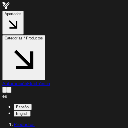
Apartados
Categorías / Productos
Automoción
Electrónica
es
Español
English
Productos