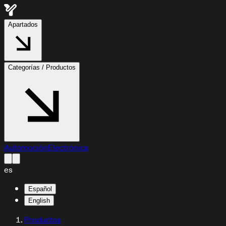
Apartados
Categorías / Productos
Automoción
Electrónica
es
Español
English
Productos