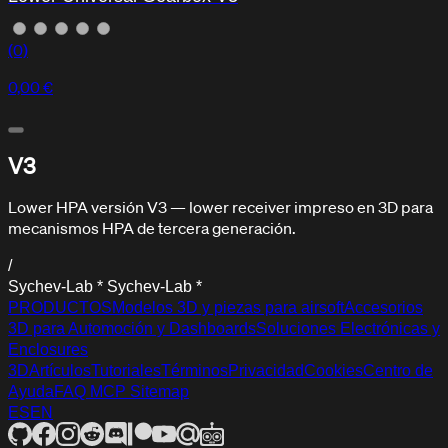
(0)
0,00 €
V3
Centro de Ayuda
Lower HPA versión V3 — lower receiver impreso en 3D para
Soporte y asistencia
mecanismos HPA de tercera generación.
/
S
y
c
h
e
v
-
L
a
b
*
S
y
c
h
e
v
-
L
a
b
*
PRODUCTOS
Modelos 3D y piezas para airsoft
Accesorios
3D para Automoción y Dashboards
Soluciones Electrónicas y
Enclosures
3D
Artículos
Tutoriales
Términos
Privacidad
Cookies
Centro de
Ayuda
FAQ
MCP
Sitemap
ES
EN