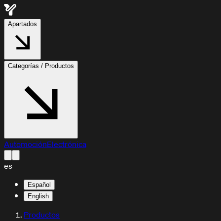
Apartados
Categorías / Productos
Automoción
Electrónica
es
Español
English
Productos