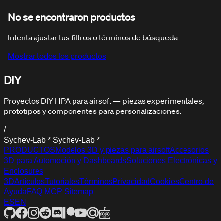
No se encontraron productos
Intenta ajustar tus filtros o términos de búsqueda
Mostrar todos los productos
DIY
FAQ
Preguntas frecuentes
Proyectos DIY HPA para airsoft — piezas experimentales,
prototipos y componentes para personalizaciones.
/
S
y
c
h
e
v
-
L
a
b
*
S
y
c
h
e
v
-
L
a
b
*
PRODUCTOS
Modelos 3D y piezas para airsoft
Accesorios
3D para Automoción y Dashboards
Soluciones Electrónicas y
Enclosures
3D
Artículos
Tutoriales
Términos
Privacidad
Cookies
Centro de
Ayuda
FAQ
MCP
Sitemap
ES
EN