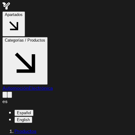
Apartados
Categorías / Productos
Automoción
Electrónica
es
Español
English
Productos