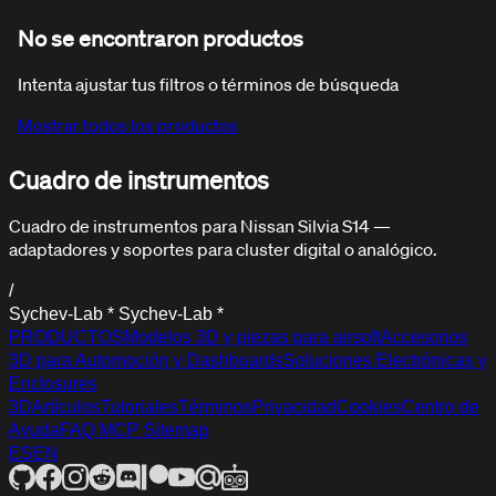
No se encontraron productos
Intenta ajustar tus filtros o términos de búsqueda
Mostrar todos los productos
Cuadro de instrumentos
FAQ
Preguntas frecuentes
Cuadro de instrumentos para Nissan Silvia S14 —
adaptadores y soportes para cluster digital o analógico.
/
S
y
c
h
e
v
-
L
a
b
*
S
y
c
h
e
v
-
L
a
b
*
PRODUCTOS
Modelos 3D y piezas para airsoft
Accesorios
3D para Automoción y Dashboards
Soluciones Electrónicas y
Enclosures
3D
Artículos
Tutoriales
Términos
Privacidad
Cookies
Centro de
Ayuda
FAQ
MCP
Sitemap
ES
EN