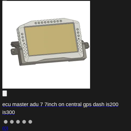
ecu master adu 7 7inch on central gps dash is200
is300
(0)