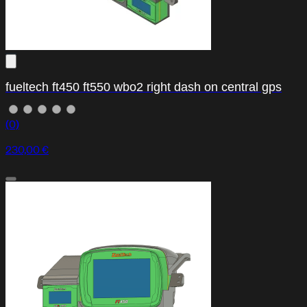
fueltech ft450 ft550 wbo2 right dash on central gps
(0)
230,00 €