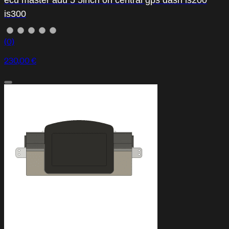
ecu master adu 5 5inch on central gps dash is200
is300
(0)
230,00 €