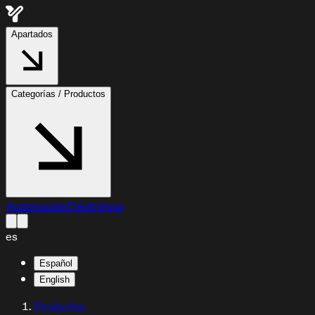
Apartados
Categorías / Productos
Automoción
Electrónica
es
Español
English
Productos