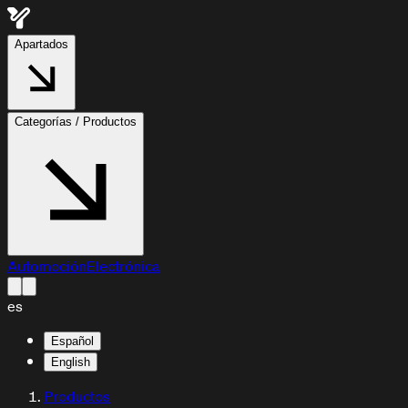
Apartados
Categorías / Productos
Automoción
Electrónica
es
Español
English
Productos