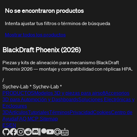
No se encontraron productos
Intenta ajustar tus filtros o términos de búsqueda
Mostrar todos los productos
BlackDraft Phoenix (2026)
FAQ
Preguntas frecuentes
Piezas y kits de alineación para mecanismo BlackDraft
Phoenix 2026 — montaje y compatibilidad con réplicas HPA.
/
S
y
c
h
e
v
-
L
a
b
*
S
y
c
h
e
v
-
L
a
b
*
PRODUCTOS
Modelos 3D y piezas para airsoft
Accesorios
3D para Automoción y Dashboards
Soluciones Electrónicas y
Enclosures
3D
Artículos
Tutoriales
Términos
Privacidad
Cookies
Centro de
Ayuda
FAQ
MCP
Sitemap
ES
EN